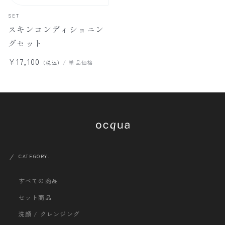
SET
スキンコンディショニン
グセット
¥17,100
/ 単品価格
（税込）
CATEGORY.
すべての商品
セット商品
洗顔 / クレンジング