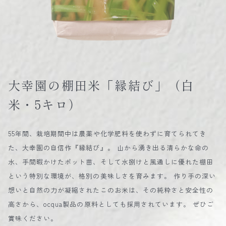
大幸園の棚田米「縁結び」（白
米・5キロ）
55年間、栽培期間中は農薬や化学肥料を使わずに育てられてき
た、大幸園の自信作『縁結び』。 山から湧き出る清らかな命の
水、手間暇かけたポット苗、そして水捌けと風通しに優れた棚田
という特別な環境が、格別の美味しさを育みます。 作り手の深い
想いと自然の力が凝縮されたこのお米は、その純粋さと安全性の
高さから、ocqua製品の原料としても採用されています。 ぜひご
賞味ください。