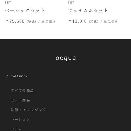
SET
SET
ベーシックセット
ウェルカムセット
¥29,600
¥13,010
/ 単品価格
/ 単品価格
（税込）
（税込）
CATEGORY.
すべての商品
セット商品
洗顔 / クレンジング
ローション
セラム