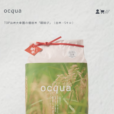
TOP
お米
大幸園の棚田米「縁結び」（白米・5キロ）